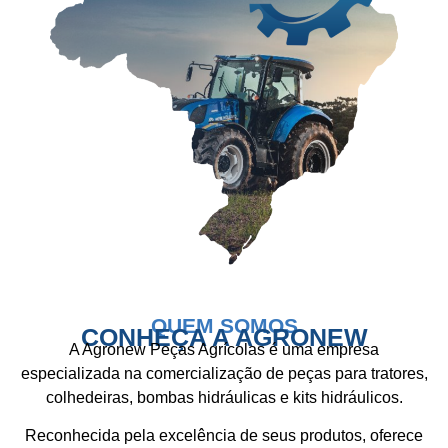
QUEM SOMOS
CONHEÇA A AGRONEW
A Agronew Peças Agrícolas é uma empresa
especializada na comercialização de peças para tratores,
colhedeiras, bombas hidráulicas e kits hidráulicos.
Reconhecida pela excelência de seus produtos, oferece