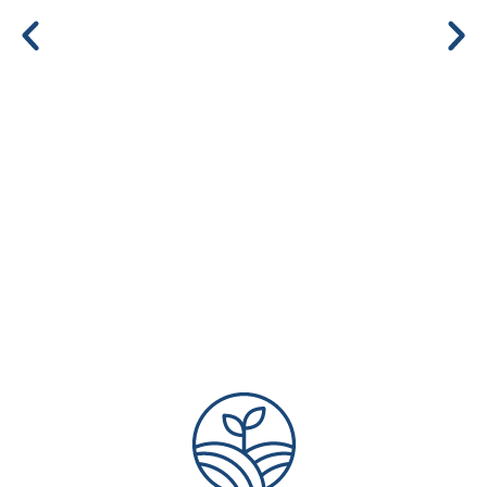
PROPÓSITO DA
EMPRESA
O bom
funcionamento
do veículo depende
de peças de
qualidade
.