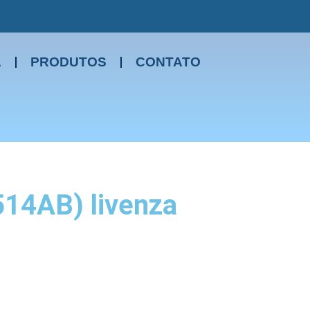
A
PRODUTOS
CONTATO
4AB) livenza