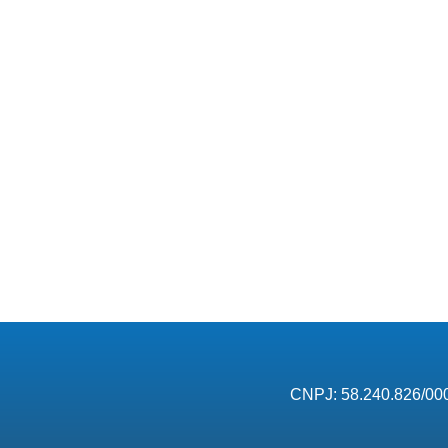
M3360070
V
V
V
V4WE
CNPJ: 58.240.826/00