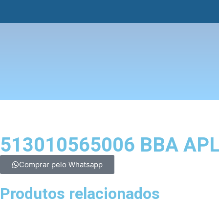
513010565006 BBA APLI
Comprar pelo Whatsapp
Produtos relacionados