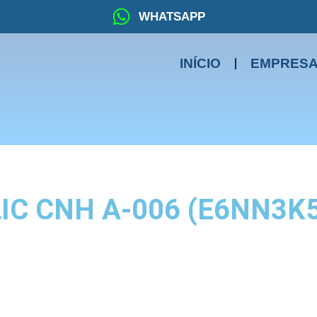
WHATSAPP
INÍCIO
EMPRES
C CNH A-006 (E6NN3K51