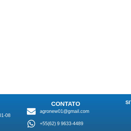
01T MOTOR HIDR BBA CENTRIFUGA HYPRO
RV BLOCO MOTOR C MANIPLO 65001L08021
FC51- VALVULA REG.VAZAO COMPENSADA- 
VALVULA SELETORA 90390049 VENTURI
VALVULA RET PIL DUPLA 200066-A
VALVULA REG VAZAO 200035
ALVULA 90390160 VEA2-12 3-4 NPT VENTU
VALV CONTRABALANCO DUPLA 200143
6J6X EG12NZ5L VALVULA DIRECIONAL ELE
P071 VALVULA RETENCAO PILOTADA DUPLA
S
CONTATO
agronew01@gmail.com
01-08
+55(62) 9 9633-4489