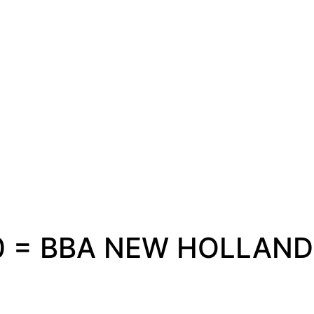
0 = BBA NEW HOLLAND