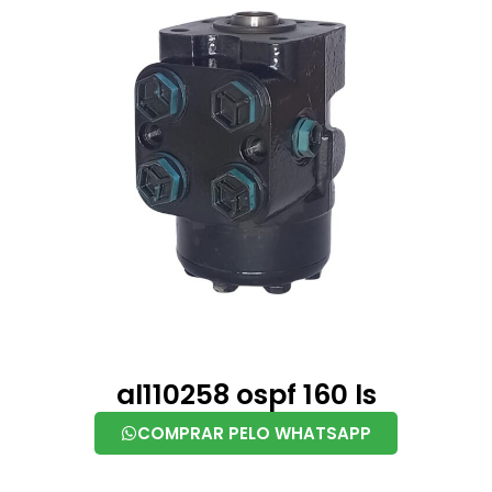
al110258 ospf 160 ls
COMPRAR PELO WHATSAPP