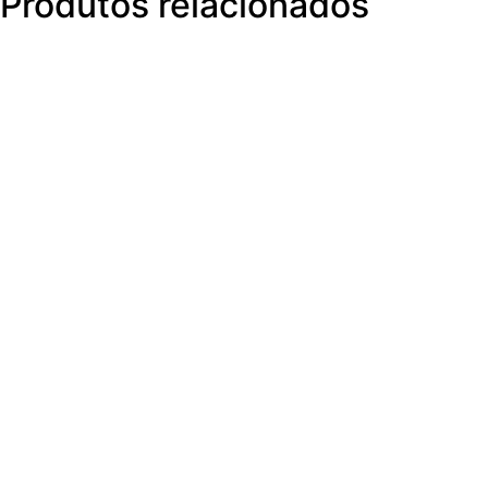
Produtos relacionados
M3360070
V
V
V
V4WE
CNPJ: 58.240.826/0001-08