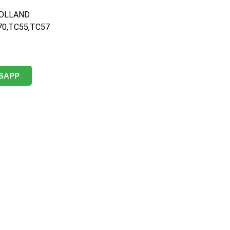
HOLLAND
70,TC55,TC57
SAPP