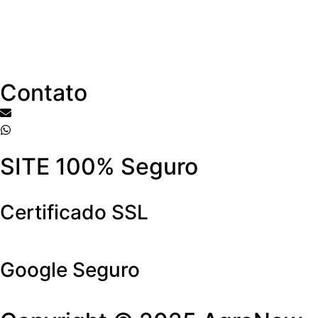
CNPJ: 58.240.826/0001-08
Contato
agronew01@gmail.com
+55(62) 9 9633-4489
SITE 100% Seguro
Certificado SSL
Google Seguro