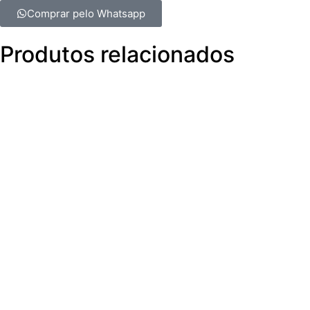
Comprar pelo Whatsapp
Produtos relacionados
M3360070
V
V
V
V4WE