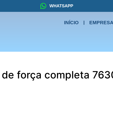
WHATSAPP
INÍCIO
EMPRES
 de força completa 7
ores da New Holland, citados logo abaixo.
este de qualificação, sua fabricante e uma das maiores fa