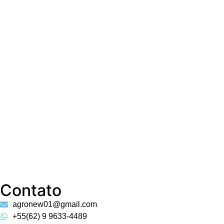
V
V4WE
CNPJ: 58.240.826/0001-08
Contato
agronew01@gmail.com
+55(62) 9 9633-4489