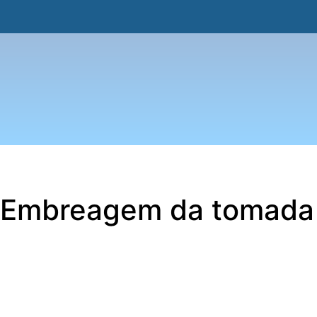
Embreagem da tomada
Descrição
Conjunto de Embreagem completa, compatível com os trat
Embreagem de alta qualidade, que passa por um rigoroso t
produto que atende as expectativas do seu maquinário.