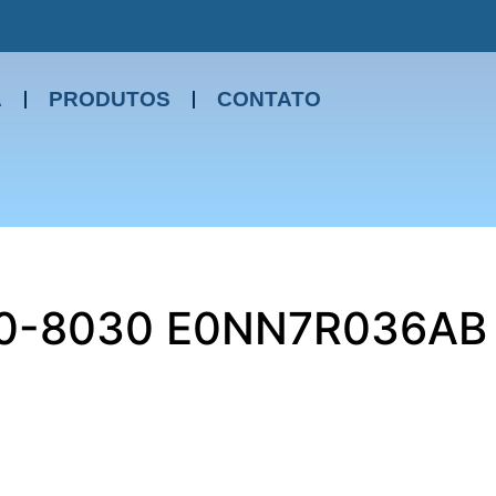
A
PRODUTOS
CONTATO
630-8030 E0NN7R036AB
bricantes (importadora) de Peças do país, sendo um