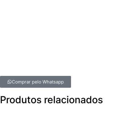
TS120 – TRACTOR (BRASIL) (11/01 – 12/07)
TS6020 – TRACTOR (BRASIL) (12/07 – 12/13)
TS6020 – TRATOR (NA) (05/11 – 12/12)
TS6030 – TRATOR (NA) (12/09 – 12/12)
TS80 – TRACTOR (11/97 – 12/02)
TS90 – TRACTOR (BRASIL) (11/01 – 02/09)
Comprar pelo Whatsapp
Produtos relacionados
M3360070
V
V