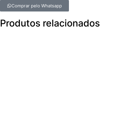
Comprar pelo Whatsapp
Produtos relacionados
M3360070
V
V
V
V4WE