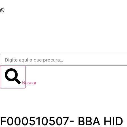
Whatsapp
Início
Empresa
Produtos
Contato
Buscar
F000510507- BBA HI