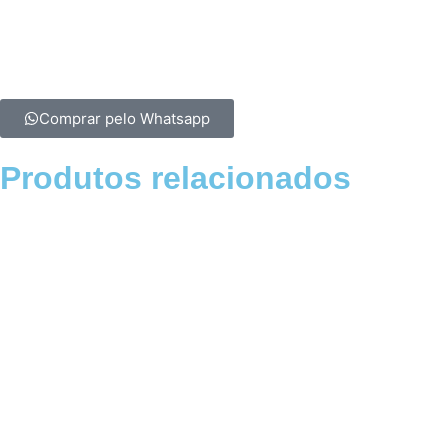
Marcas Compativeis
: CASE
Modelos Compativeis:
2166,2366,2388
Qtde.
Embalagem 1
Códigos
663887R91; 177195C1;
Comprar pelo Whatsapp
Produtos relacionados
M3360070
V
V
V