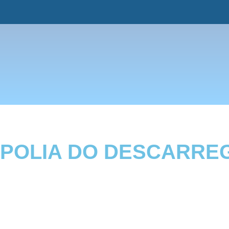
POLIA DO DESCARREGA
Descrição
Tratamento Térmico:
SEM
Peso KG:
1,405
Acabamento:
PRETO