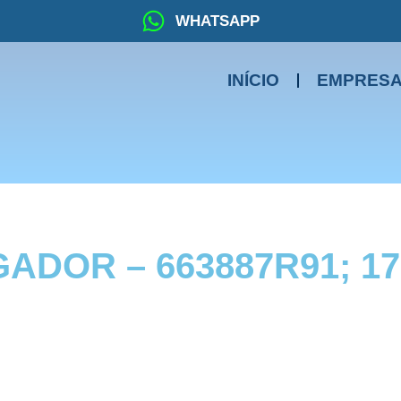
WHATSAPP
INÍCIO
EMPRES
DOR – 663887R91; 17