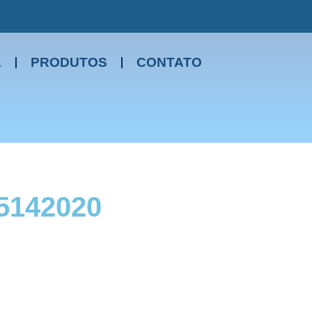
A
PRODUTOS
CONTATO
 5142020
fabricantes (importadora) de peças do país, sendo um