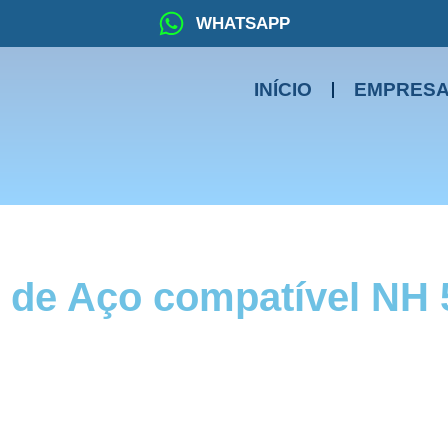
WHATSAPP
INÍCIO
EMPRES
o de Aço compatível NH
res da New Holland, citados logo abaixo.
 teste de qualificação, sua fabricante e uma das maiores 