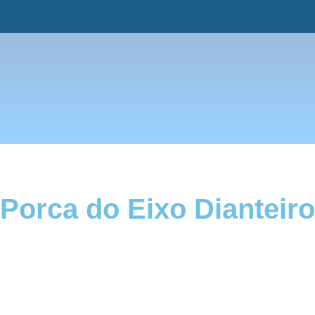
Porca do Eixo Dianteir
Descrição
Porca da manga de eixo dianteira compatível com os trato
Porca grande de alta qualidade, que passa por um rigoroso
produto que atende as expectativas do seu maquinário.