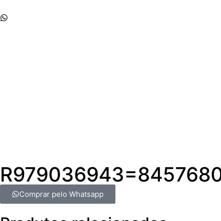
Whatsapp
Início
Empresa
Produtos
Contato
R979036943=8457680
Comprar pelo Whatsapp