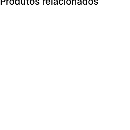
Produtos relacionados
M3360070
V
V
V
V4WE
CNPJ: 58.240.826/0001-08